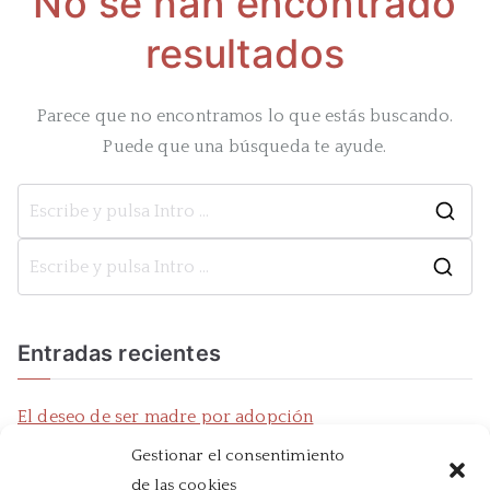
No se han encontrado
resultados
Parece que no encontramos lo que estás buscando.
Puede que una búsqueda te ayude.
Bu
B
u
s
Entradas recientes
c
a
El deseo de ser madre por adopción
r
Noticia en La Marina plaza
Gestionar el consentimiento
:
Entrevista en cadena SER
de las cookies