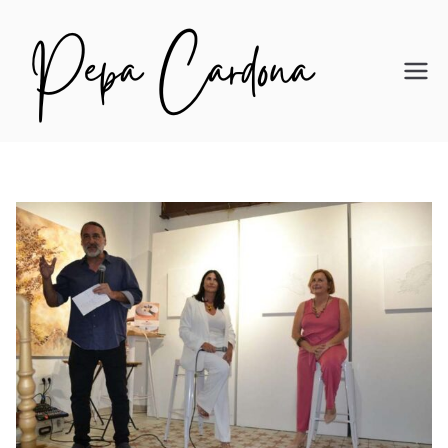
Pepa
Card
ona